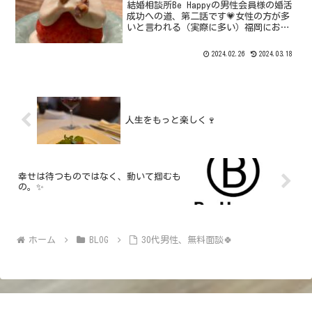
結婚相談所Be Happyの男性会員様の婚活
成功への道、第二話です💗女性の方が多
いと言われる（実際に多い）福岡におい
ては、特に顕著ですが、婚活男子はモテ
ます。天狗になってしまった彼をへの制
2024.02.26
2024.03.18
裁として①でお話しした遅刻事件があり
ました。その後目...
人生をもっと楽しく🍷
幸せは待つものではなく、動いて掴むも
の。✨
ホーム
BLOG
30代男性、無料面談🍀