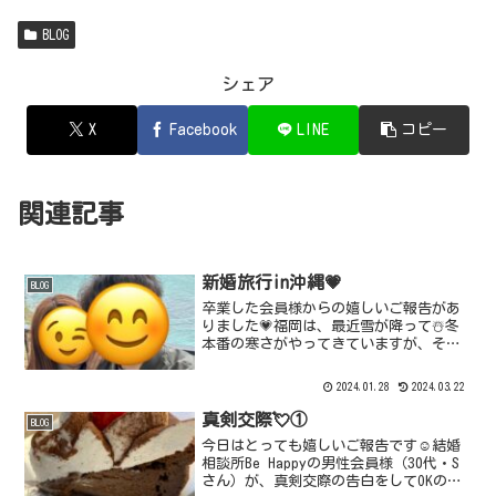
BLOG
シェア
X
Facebook
LINE
コピー
関連記事
新婚旅行in沖縄💗
BLOG
卒業した会員様からの嬉しいご報告があ
りました💗福岡は、最近雪が降って☃️冬
本番の寒さがやってきていますが、そん
な中ラブラブのお二人は暖かい沖縄へ新
婚旅行✈️に行かれたとのこと😊仲良し2シ
2024.01.28
2024.03.22
ョットのお写真が届きました✨💕💕💕ご
成婚退会の時点より...
真剣交際💘①
BLOG
今日はとっても嬉しいご報告です☺️結婚
相談所Be Happyの男性会員様（30代・S
さん）が、真剣交際の告白をしてOKのお