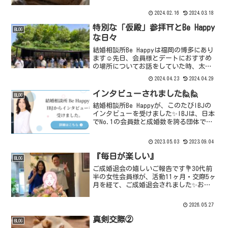
返事をもらって、いよいよ真剣交際💘に
進まれることになりました✨✨✨お話をす
2024.02.16
2024.03.18
れば少し長くなりますが、ここまでの軌
跡を、２...
特別な「仮殿」参拝⛩️とBe Happy
BLOG
な日々
結婚相談所Be Happyは福岡の博多にあり
ます☺️先日、会員様とデートにおすすめ
の場所についてお話をしていた時、太宰
府天満宮もいいね！と盛り上がりました
2024.04.23
2024.04.29
😊参道の食べ歩きも楽しいし、今だけの
仮殿も見れる！ということで、私も久し
インタビューされました🙋🙋
BLOG
ぶりに行きたく...
結婚相談所Be Happyが、このたびIBJの
インタビューを受けました✨IBJは、日本
でNo.1の会員数と成婚数を誇る団体です
が、結婚相談所Be HappyはIBJの正規加
盟店です😊そして、全国約3000ある結婚
2023.05.03
2023.09.04
相談所の中から選ばれて、aw...
『毎日が楽しい』
BLOG
ご成婚退会の嬉しいご報告です💐30代前
半の女性会員様が、活動11ヶ月・交際5ヶ
月を経て、ご成婚退会されました✨お相
手は同い年の、背が高くて素敵な男性。
彼女に今の気持ちを伺うと、「毎日が楽
2026.05.27
しい。本当に嬉しいです」と、とびきり
の笑顔で話してくだ...
真剣交際②
BLOG