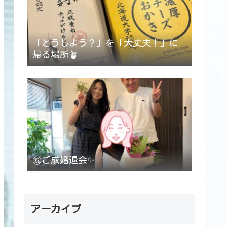
「どうしよう？」を「大丈夫！」に
帰る場所🪴
㊗️ご成婚退会✨
アーカイブ