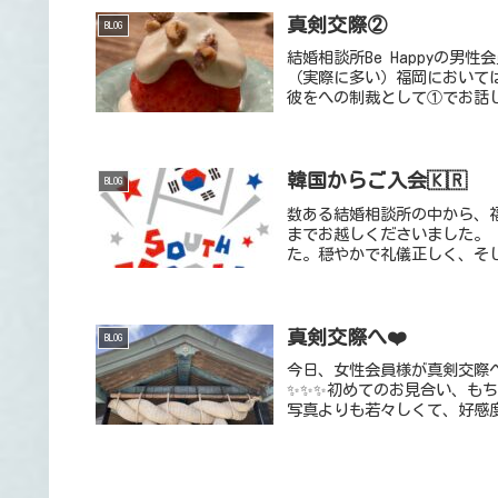
真剣交際②
BLOG
結婚相談所Be Happyの男
（実際に多い）福岡において
彼をへの制裁として①でお話し
韓国からご入会🇰🇷
BLOG
数ある結婚相談所の中から、福
までお越しくださいました。
た。穏やかで礼儀正しく、そし
真剣交際へ❤️
BLOG
今日、女性会員様が真剣交際
✨✨✨初めてのお見合い、も
写真よりも若々しくて、好感度1