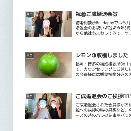
祝㊗️ご成婚退会💒
BLOG
結婚相談所Be Happyでは
婚退会のお祝い💕💒💕今
から他社もまわってみて、やっぱり
レモン🍋収穫しました
BLOG
福岡・博多の結婚相談所Be Ha
で、カウンセリングにお越しい
の会員様には観葉植物好きの方
ご成婚退会のご挨拶👰‍♀️
BLOG
ご成婚退会された会員様がお
親への挨拶の時の感想など、今
ーズの時のバラの花束🌹バラ