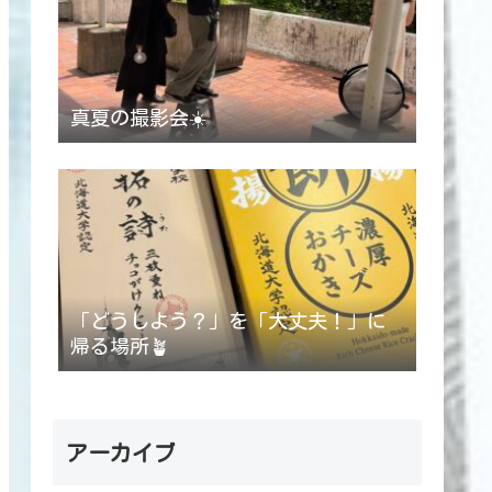
真夏の撮影会☀️
「どうしよう？」を「大丈夫！」に
帰る場所🪴
アーカイブ