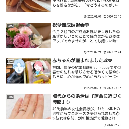
がら作戦会議☕️最近のやり取りやお気持
ちを聞きながら、「今どうするのがいい
か」を一緒に整理しています。婚活っ
て、一人で考えすぎると迷ってしまうこ
2026.02.07
2026.02.15
とも多いもの。だからBe Happyでは、こ
まめな状況共有...
祝🩷御成婚退会🎊
BLOG
今月２組目のご成婚お祝いをしました😊
恥ずかしいとのことで残念ながらお姿は
アップできませんが、とても嬉しい時間
でした🥰ご入会から約半年間の活動、そ
して最初にお見合いした彼とのご成婚と
2025.02.21
2025.02.24
なり、交際期間も約半年間💓前向きにお
申受けをして、一番最初に...
赤ちゃんが産まれました👶🩵
BLOG
福岡、博多の結婚相談所Be Happyです😊
春🌸の訪れを感じさせる暖かくて穏やか
な日に、心が弾んで心からハッピーにな
る嬉しいお知らせが届きましたー❗️Be
Happyをご成婚退会された会員様に新しい
2025.03.15
2025.03.17
家族が増えました👶💕Be Happyに
『孫...
40代からの婚活は『運命に近づく
BLOG
時間』✨
40代前半の女性会員様が、ひとつ年上の
男性からプロポーズを受けられました💍
✨彼女は以前、別の相談所で活動されて
いましたが、Be Happyへ乗り換え、新た
2026.02.21
な一歩をスタート。思うようにいかない