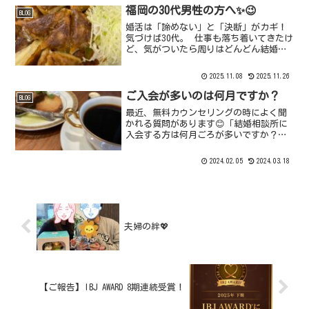
時期があっても、いつも前向きで、決し
福岡の30代男性の方へ✨😉
BLOG
てあきらめるこ...
婚活は「諦めない」と「決断」がカギ！
気づけば30代。 仕事も落ち着いてきたけ
ど、気がついたら周りはどんどん結婚し
ていく。 「出会いがない」「アプリは疲
れた」「そろそろ本気で結婚したい」
2025.11.08
2025.11.26
——そんな気持ち、よくわかります。で
も大丈夫。 婚活っ...
ご入会が多いのは何月ですか？
BLOG
最近、無料カウンセリングの時によく聞
かれる質問があります😊「結婚相談所に
入会する方は何月ごろが多いですか？」
入会される方の多い時期について聞かれ
るのです☺️そして、それはズバリ、今で
2024.02.05
2024.03.18
す‼️とお答えしています😃１月、２月は
多いです‼️『新年、...
夫婦の絆💖
【ご報告】IBJ AWARD 8期連続受賞！