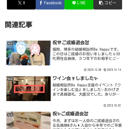
X
Facebook
LINE
コピー
関連記事
祝🎊ご成婚退会💒
BLOG
福岡、博多の結婚相談所Be Happyです。
この日はご成婚のお祝いをしました☺️30
代男性会員様、３つ年下のお相手とご一
緒にご挨拶にお越しになりました✨嬉し
そうで幸せそうなお二人を見て本当に感
2025.12.08
2025.12.14
無量🥹幸せな気持ちになりました💗この
あと、2人の...
ワイン会🍷しました✨
BLOG
結婚相談所Be Happy主催のイベント『ワ
インを楽しむ会』をしました✨おかげさ
まで満員御礼、大盛況でした。ありがと
うございました😊結婚相談所主催です
が、婚活イベントではなく、ワインを楽
2023.10.02
しみたい方が集まる和気あいあいとした
空間です💗ワイン好...
祝✨ご成婚退会💒
BLOG
今月、まずはお一人目のご成婚退会され
る会員様Mさん👩入会から半年でのご卒業