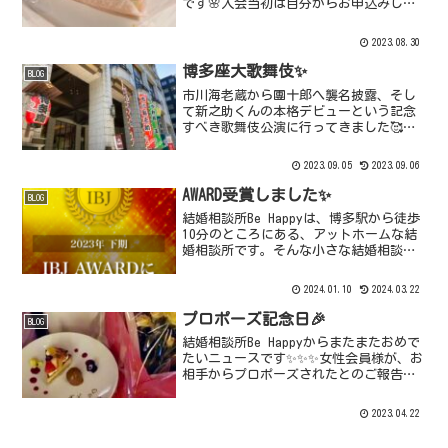
です🌸入会当初は自分からお申込みして
もなかなかお見合いが成立せず落ち込む
時も…どちらかというとせっかちな彼女
2023.08.30
は、すぐに結果を求めがちで、焦ること
もありました。少し疲れ...
博多座大歌舞伎✨
BLOG
市川海老蔵から團十郎へ襲名披露、そし
て新之助くんの本格デビューという記念
すべき歌舞伎公演に行ってきました🥰伝
統芸能、日本の文化に触れてあらためて
感激、感動しました！團十郎の力強さと
2023.09.05
2023.09.06
迫力に圧倒され、鳥肌がたちました😆新
之助君の可愛らしくもたく...
AWARD受賞しました✨
BLOG
結婚相談所Be Happyは、博多駅から徒歩
10分のところにある、アットホームな結
婚相談所です。そんな小さな結婚相談所
ですが、開業以来連続して、IBJの
awardを受賞し続けており、今回2023年
2024.01.10
2024.03.22
下半期もおかげさまで受賞することがで
きまし...
プロポーズ記念日🎉
BLOG
結婚相談所Be Happyからまたまたおめで
たいニュースです✨✨✨女性会員様が、お
相手からプロポーズされたとのご報告が
ありました🎉💒とても素敵なお店で、幸
せそうなお二人の笑顔と、大きな花束
2023.04.22
と、メッセージ付きのスイーツ🍰のお写
真を見せてもらっ...