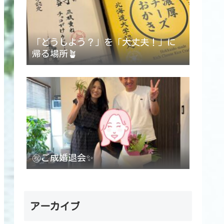
「どうしよう？」を「大丈夫！」に
帰る場所🪴
㊗️ご成婚退会✨
アーカイブ