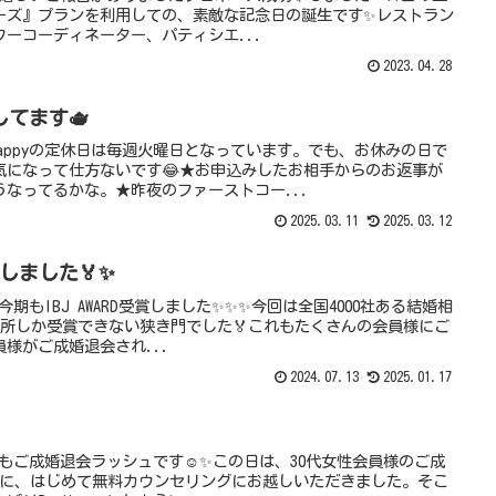
ーズ』プランを利用しての、素敵な記念日の誕生です✨レストラン
ーコーディネーター、パティシエ...
2023.04.28
てます🫖
Happyの定休日は毎週火曜日となっています。でも、お休みの日で
気になって仕方ないです😂★お申込みしたお相手からのお返事が
なってるかな。★昨夜のファーストコー...
2025.03.11
2025.03.12
賞しました🏅✨
は今期もIBJ AWARD受賞しました✨✨✨今回は全国4000社ある結婚相
談所しか受賞できない狭き門でした🏅これもたくさんの会員様にご
様がご成婚退会され...
2024.07.13
2025.01.17
今月もご成婚退会ラッシュです☺️✨この日は、30代女性会員様のご成
年3月に、はじめて無料カウンセリングにお越しいただきました。そこ