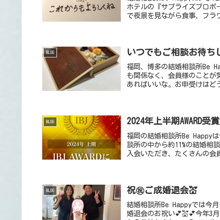
ホテルの『サプライズプロポ
で夜景を見ながら食事、フラワ
いつでもご相談お待ちし
BLOG
福岡、博多の結婚相談所Be 
も関係なく、会員様のことが
あればいいな。お申受けはどう
2024年上半期AWARD受
BLOG
福岡の結婚相談所Be Happy
談所の中から約11%の結婚相
入会いただき、たくさんの会員
祝㊗️ご成婚退会💒
BLOG
結婚相談所Be Happyでは
婚退会のお祝い💕💒💕今