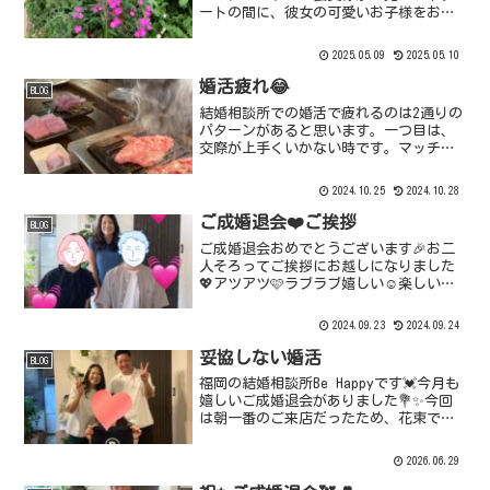
ートの間に、彼女の可愛いお子様をお預
かりすることで私たちBe Happyが託児所
Be Happyとしてデビューさせてもらいま
2025.05.09
2025.05.10
した。その後順調に交際が深まり4月
に...
婚活疲れ😂
BLOG
結婚相談所での婚活で疲れるのは2通りの
パターンがあると思います。一つ目は、
交際が上手くいかない時です。マッチン
グアプリでも、結婚相談所でも、街コン
や友達の紹介でも、素敵な出会いがあっ
2024.10.25
2024.10.28
て、交際に進んでも、上手く行かないこ
とはあるものです。その...
ご成婚退会❤️ご挨拶
BLOG
ご成婚退会おめでとうございます🎉お二
人そろってご挨拶にお越しになりました
💖アツアツ🩷ラブラブ嬉しい☺️楽しい✨
ご成婚退会後、念願の旅行へ行かれて、
お土産いただきました🤲ご成婚退会まで
2024.09.23
2024.09.24
はいろいろありましたが、🥹🥹🥹じわじ
わと恋を実らせて、見事...
妥協しない婚活
BLOG
福岡の結婚相談所Be Happyです💓今月も
嬉しいご成婚退会がありました💐✨今回
は朝一番のご来店だったため、花束では
なく前日に心を込めて選んだお祝いの品
をお渡ししました🎁彼女は活動を始めて
2026.06.29
約1年経ち、途中、思うように進まず悩む
時期もありまし...