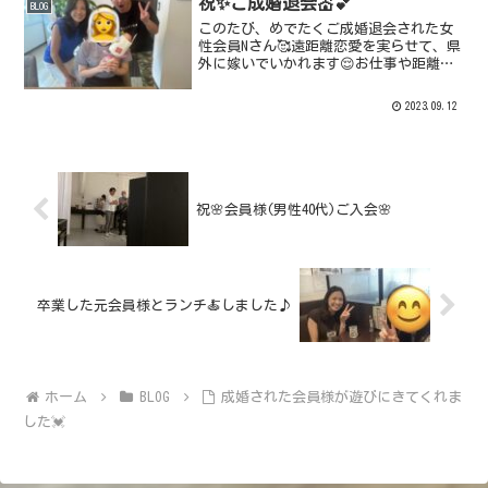
祝✨ご成婚退会💒💕
BLOG
このたび、めでたくご成婚退会された女
性会員Nさん🥰遠距離恋愛を実らせて、県
外に嫁いでいかれます😌お仕事や距離の
せいもあって、1ヶ月に一度しか会えない
時もありましたが、そんな時はお電話で
2023.09.12
お話しすることで安心できたとのことで
す☺️約5ヶ月間、穏...
祝🌸会員様(男性40代)ご入会🌸
卒業した元会員様とランチ🍝しました♪
ホーム
BLOG
成婚された会員様が遊びにきてくれま
した💓