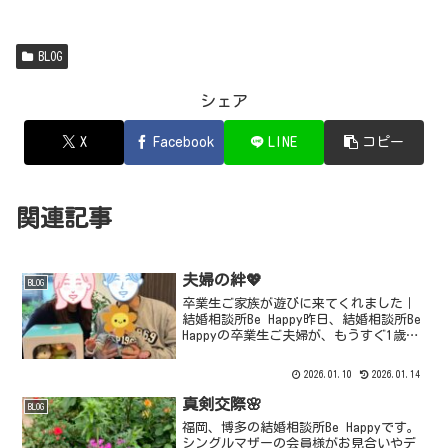
BLOG
シェア
X
Facebook
LINE
コピー
関連記事
夫婦の絆💖
BLOG
卒業生ご家族が遊びに来てくれました｜
結婚相談所Be Happy昨日、結婚相談所Be
Happyの卒業生ご夫婦が、もうすぐ1歳に
なる可愛らしいお子様と一緒に遊びに来
てくださいました💓赤ちゃんを抱っこし
2026.01.10
2026.01.14
た瞬間、まるで孫が遊びに来てくれたよ
うな気...
真剣交際🌸
BLOG
福岡、博多の結婚相談所Be Happyです。
シングルマザーの会員様がお見合いやデ