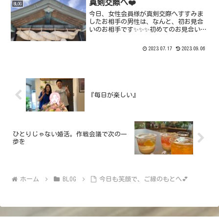
すしらとても良...
真剣交際へ❤️
BLOG
今日、女性会員様が真剣交際へすすみま
したお相手の男性は、なんと、初お見合
いのお相手です✨✨✨初めてのお見合い、
もちろん私たちはお引き合わせに行きま
した😊第一印象は爽やかでお写真よりも
2023.07.17
2023.09.06
若々しくて、好感度120%の素敵な男性2
人で喫茶店は入って...
『毎日が楽しい』
ひとりじゃない婚活。作戦会議で次の一
歩を
ホーム
BLOG
今日も笑顔で、ご縁のもとへ💕