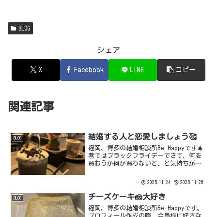
BLOG
シェア
X
Facebook
LINE
コピー
関連記事
結婚する人と恋愛しましょう🥰
BLOG
福岡、博多の結婚相談所Be Happyです🎄
巷ではブラックフライデーでさて、何を
買おうか何か買わないと、と気持ちが騒
ぎます💗誰かのためにおしゃれしたり誰
がが喜んでもらえるものを考えたりした
2025.11.24
2025.11.26
いですね😊そのためにも《好きな人》が
欲しい💓結婚相談...
チーズケーキ🧀大好き
BLOG
福岡，博多の結婚相談所Be Happyです。
プロフィール作成の際、会員様に好きな