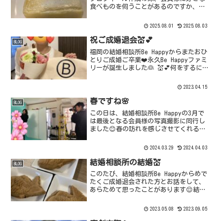
食べものを伺うことがあるのですか、ス
イーツではダントツでチーズケーキと答
える方が多いです😊今日は榎田さんのお
2025.08.01
2025.08.03
友達で、小笹に素敵な工房とお店をもっ
ておられて美味し...
祝️ご成婚退会💒💕
BLOG
福岡の結婚相談所Be Happyからまたおひ
とりご成婚ご卒業❤️永久Be Happyファミ
リーが誕生しました👰 💒💕何をするにも
可愛くて、いつもニコニコな彼女から、
私たちへのサプライズ!!️🍰私たちが用意
2023.04.15
していたお祝いのケーキ🍓と並べて記
念...
春ですね🌸
BLOG
この日は、結婚相談所Be Happyの3月で
は最後となる会員様の写真撮影に同行し
ました😊春の訪れを感じさせてくれる、
爽やかで可愛らしい女性のご入会です✨
結婚相談所Be Happyでは、会員様の福岡
2024.03.29
2024.04.03
でのお写真撮影には同行しています。も
ちろん、...
結婚相談所の結婚💒
BLOG
このたび、結婚相談所Be Happyからめで
たくご成婚退会された方とお話をして、
あらためて思ったことがあります😌結婚
相談所で婚活すると、平均8ヶ月くらいで
結婚すると言われています。結婚が目的
2023.05.08
2023.09.05
だから、スピード婚は願っていることで