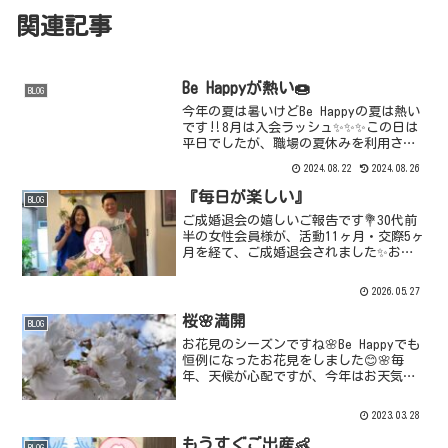
関連記事
Be Happyが熱い🍩
BLOG
今年の夏は暑いけどBe Happyの夏は熱い
です‼️8月は入会ラッシュ✨✨✨この日は
平日でしたが、職場の夏休みを利用され
て、素敵な女性が入会手続きに来られま
2024.08.22
2024.08.26
した💓カフェ巡りが大好きとのことで、
スィーツにもとっても詳しくて、美味し
『毎日が楽しい』
BLOG
いもの可愛ら...
ご成婚退会の嬉しいご報告です💐30代前
半の女性会員様が、活動11ヶ月・交際5ヶ
月を経て、ご成婚退会されました✨お相
手は同い年の、背が高くて素敵な男性。
彼女に今の気持ちを伺うと、「毎日が楽
2026.05.27
しい。本当に嬉しいです」と、とびきり
の笑顔で話してくだ...
桜🌸満開
BLOG
お花見のシーズンですね🌸Be Happyでも
恒例になったお花見をしました😊🌸毎
年、天候が心配ですが、今年はお天気に
も恵まれて見頃が長く続きそうです😊で
も実際のところ寒かった🤧結局1時間で退
2023.03.28
散しましたが、しっかりお花見ムードと
満開の桜を堪能す...
もうすぐご出産👶
BLOG