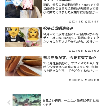
福岡、博多の結婚相談所Be Happyです😊
ご成婚退会された会員様が夫婦揃って遊
びに来てくれました💓来年には家族が増
える👶とのこと🥰その前に二人きりで温
泉旅館へ♨️次に夫婦だけで旅行に行ける
2024.12.10
2024.12.11
のはいつになるかな🤗そんな思いもあっ
て素敵な思い出...
祝❤️ご成婚退会🎉
BLOG
今月末でご成婚退会された会員様がお相
手と一緒にBe Happyにご挨拶に来てくだ
さいました💒ささやかながら、お祝いを
しました🎉入会から約半年でのご卒業と
なりましたが、幸せいっぱいのお二人に
2023.05.31
2023.09.05
お会いして、ジーンときました😭🌸本当
に嬉しい気持ちで...
答えを急がず、今を共有する🌱
BLOG
30代男性会員様と、オフィスでお茶しな
がら作戦会議☕️最近のやり取りやお気持
ちを聞きながら、「今どうするのがいい
か」を一緒に整理しています。婚活っ
て、一人で考えすぎると迷ってしまうこ
2026.02.07
2026.02.15
とも多いもの。だからBe Happyでは、こ
まめな状況共有...
お見合い通過。…ここから9割の男性は悩
みます