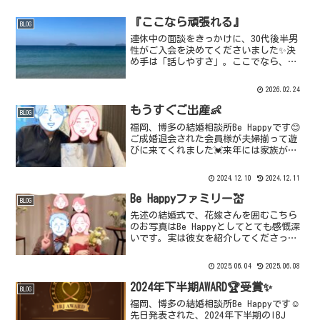
『ここなら頑張れる』
BLOG
連休中の面談をきっかけに、30代後半男
性がご入会を決めてくださいました✨決
め手は「話しやすさ」。ここでなら、相
談しながら婚活を進めていけると感じて
くださったそうです🥹婚活は、思い通り
2026.02.24
にいかないことやわからなくなる瞬間も
あります。そんな時、ひ...
もうすぐご出産👶
BLOG
福岡、博多の結婚相談所Be Happyです😊
ご成婚退会された会員様が夫婦揃って遊
びに来てくれました💓来年には家族が増
える👶とのこと🥰その前に二人きりで温
泉旅館へ♨️次に夫婦だけで旅行に行ける
2024.12.10
2024.12.11
のはいつになるかな🤗そんな思いもあっ
て素敵な思い出...
Be Happyファミリー💒
BLOG
先述の結婚式で、花嫁さんを囲むこちら
のお写真はBe Happyとしてとても感慨深
いです。実は彼女を紹介してくださった
卒業生も参列されていました🩷ご成婚退
会されて今は幸せな結婚生活を送ってお
2025.06.04
2025.06.08
られます。そして花嫁の友人で現在Be
Happyで活...
2024年下半期AWARD🏆受賞✨
BLOG
福岡、博多の結婚相談所Be Happyです☺️
先日発表された、2024年下半期のIBJ