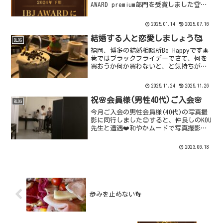
AWARD premium部門を受賞しました🏆開
業以来一度も取り逃したことがないこの
AWARD🏆ですが、今回で６期連続受賞と
2025.01.14
2025.07.16
なりました。今回は全国450...
結婚する人と恋愛しましょう🥰
BLOG
福岡、博多の結婚相談所Be Happyです🎄
巷ではブラックフライデーでさて、何を
買おうか何か買わないと、と気持ちが騒
ぎます💗誰かのためにおしゃれしたり誰
がが喜んでもらえるものを考えたりした
2025.11.24
2025.11.26
いですね😊そのためにも《好きな人》が
欲しい💓結婚相談...
祝🌸会員様(男性40代)ご入会🌸
BLOG
今月ご入会の男性会員様(40代)の写真撮
影に同行しました😊すると、仲良しのKOU
先生と遭遇❤️和やかムードで写真撮影に
立ち会う、榎田とKOU先生🙆会員様もリラ
ックスして、とっても良い写真が出来上
2023.06.18
がりました✨✨✨お互いの会員様の素敵な
出会いと...
歩みを止めない👣