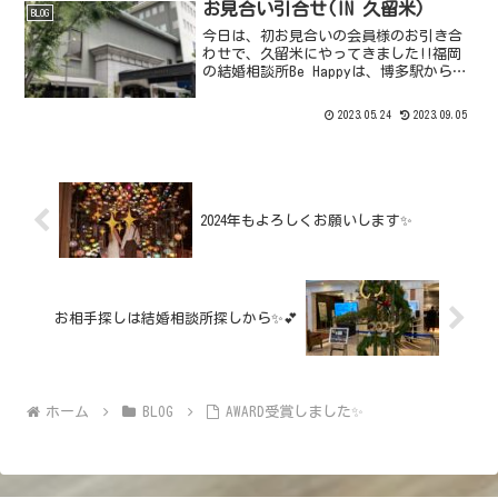
にい...
お見合い引合せ(IN 久留米)
BLOG
今日は、初お見合いの会員様のお引き合
わせで、久留米にやってきました!!️福岡
の結婚相談所Be Happyは、博多駅から徒
歩10分くらいのところにあります。博多
駅周辺には、予約可能でお見合いに適し
2023.05.24
2023.09.05
た場所が多くあります🍀Be Happyは、お
見...
2024年もよろしくお願いします✨
お相手探しは結婚相談所探しから✨💕
ホーム
BLOG
AWARD受賞しました✨