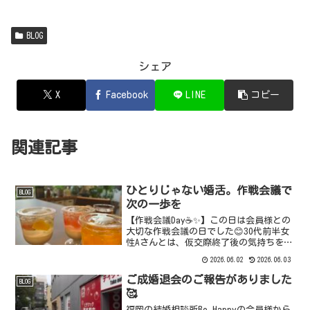
BLOG
シェア
X
Facebook
LINE
コピー
関連記事
ひとりじゃない婚活。作戦会議で
BLOG
次の一歩を
【作戦会議Day☕️✨】この日は会員様との
大切な作戦会議の日でした😊30代前半女
性Aさんとは、仮交際終了後の気持ちを整
理しながら、次のご縁に向けてお相手探
2026.06.02
2026.06.03
し。Be Happyではご紹介人数に制限な
く、その方に合うご縁を一生懸命お探し
ご成婚退会のご報告がありました
BLOG
してご紹...
🥰
福岡の結婚相談所Be Happyの会員様から