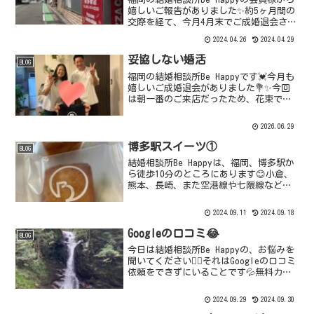
嬉しいご報告がありました✨約5ヶ月間の
交際を経て、今月4月末でご成婚退会され
るとのご連絡でした💒ご入会から8ヶ月で
2024.04.26
2024.04.29
のご成婚退会🎉入会時の写真撮影は、夏
の終わりの暑い日でした☀️『Be
妥協しない婚活
BLOG
Happy』...
福岡の結婚相談所Be Happyです💓今月も
嬉しいご成婚退会がありました💐✨今回
は朝一番のご来店だったため、花束では
なく前日に心を込めて選んだお祝いの品
をお渡ししました🎁彼女は活動を始めて
2026.06.29
約1年経ち、途中、思うように進まず悩む
時期もありまし...
博多駅スイーツ①
BLOG
結婚相談所Be Happyは、福岡、博多駅か
ら徒歩10分のところにあります😊小倉、
熊本、長崎、また空港線や七隈線など地
下鉄沿線にお住まいの会員様の多くは博
多駅を利用されています。10分とはい
2024.09.11
2024.09.18
え、暑い中、博多駅から歩いて事務所に
遊びに来てくれ...
Googleの口コミ😂
BLOG
今日は結婚相談所Be Happyの、お悩みを
聞いてください🙇‍♀️それはGoogleの口コミ
依頼をできずにいることです💦無料カウ
ンセリングをさせていただいたり、ご入
会いただいたり、ご成婚退会された会員
2024.09.29
2024.09.30
様に、なかなかこちらからお願いできず