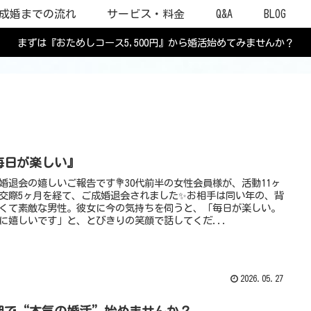
成婚までの流れ
サービス・料金
Q&A
BLOG
まずは『おためしコース5,500円』から婚活始めてみませんか？
毎日が楽しい』
婚退会の嬉しいご報告です💐30代前半の女性会員様が、活動11ヶ
交際5ヶ月を経て、ご成婚退会されました✨お相手は同い年の、背
くて素敵な男性。彼女に今の気持ちを伺うと、「毎日が楽しい。
に嬉しいです」と、とびきりの笑顔で話してくだ...
2026.05.27