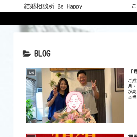
結婚相談所 Be Happy
ご
BLOG
『
BLOG
ご成
月・
が高
本当