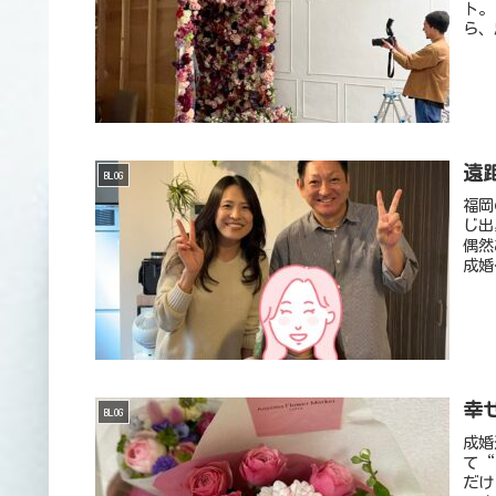
ト。
ら、
遠
BLOG
福岡
じ出
偶然
成婚
幸
BLOG
成婚
て“
だけ