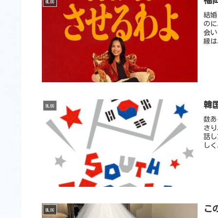
福
BLOG
結婚
のに
会い
縁は
韓国
BLOG
数あ
さり
話し
しく
こ
BLOG