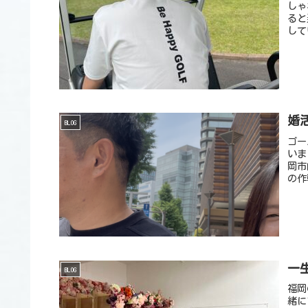
しゃ
ると
して
婚
BLOG
ゴー
いま
岡市
の作
一生
BLOG
福岡
緒に