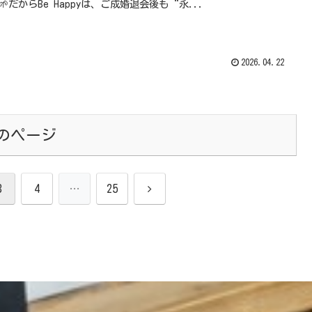
🌱だからBe Happyは、ご成婚退会後も“永...
2026.04.22
のページ
次
3
4
…
25
へ