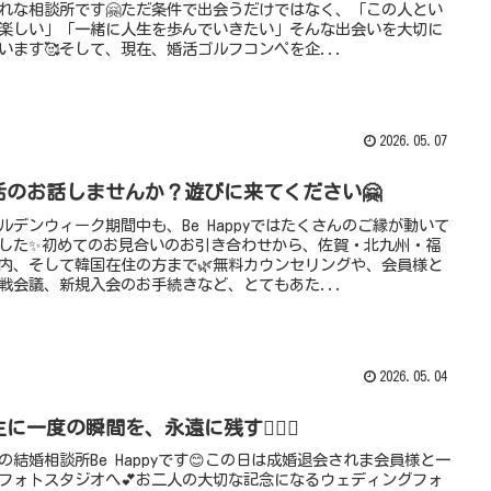
れな相談所です🤗ただ条件で出会うだけではなく、「この人とい
楽しい」「一緒に人生を歩んでいきたい」そんな出会いを大切に
います🥰そして、現在、婚活ゴルフコンペを企...
2026.05.07
活のお話しませんか？遊びに来てください🤗
ルデンウィーク期間中も、Be Happyではたくさんのご縁が動いて
した✨初めてのお見合いのお引き合わせから、佐賀・北九州・福
内、そして韓国在住の方まで🌿無料カウンセリングや、会員様と
戦会議、新規入会のお手続きなど、とてもあた...
2026.05.04
に一度の瞬間を、永遠に残す👰‍♀️✨
の結婚相談所Be Happyです😊この日は成婚退会されま会員様と一
フォトスタジオへ💕お二人の大切な記念になるウェディングフォ