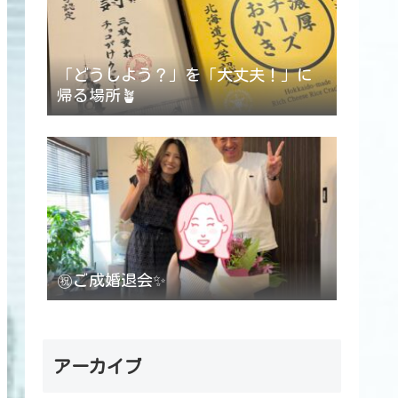
「どうしよう？」を「大丈夫！」に
帰る場所🪴
㊗️ご成婚退会✨
アーカイブ