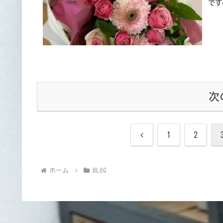
です
次
前
1
2
へ
ホーム
BLOG