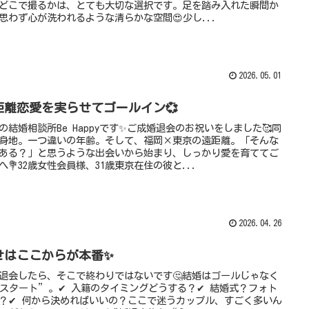
どこで撮るかは、とても大切な選択です。足を踏み入れた瞬間か
思わず心が洗われるような清らかな空間😍少し...
2026.05.01
距離恋愛を実らせてゴールイン💞
の結婚相談所Be Happyです✨ご成婚退会のお祝いをしました🥰同
身地。一つ違いの年齢。そして、福岡×東京の遠距離。「そんな
ある？」と思うような出会いから始まり、しっかり愛を育ててご
へ💐32歳女性会員様、31歳東京在住の彼と...
2026.04.26
せはここからが本番✨
退会したら、そこで終わりではないです🤔結婚はゴールじゃなく
スタート”。✔ 入籍のタイミングどうする？✔ 結婚式？フォト
？✔ 何から決めればいいの？ここで迷うカップル、すごく多いん