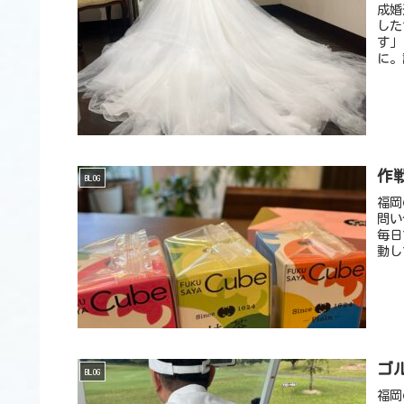
成婚
した
す」
に。
作
BLOG
福岡
問い
毎日
動し
ゴ
BLOG
福岡